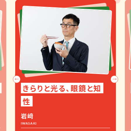
きらりと光る、眼鏡と知
性
岩﨑
IWASAKI