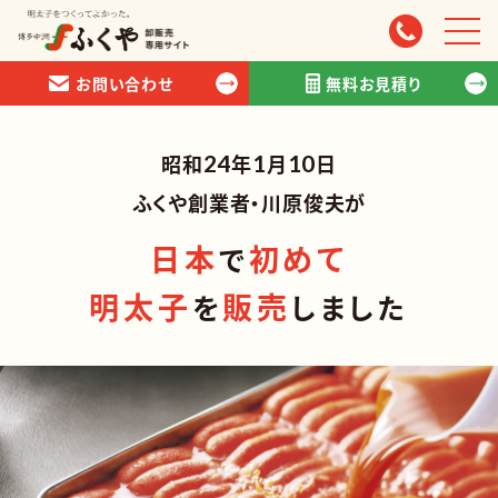
お問い合わせ
無料お見積り
昭和
24
年
1
月
10
日
ふくや創業者・川原俊夫が
商品情報
日本
初めて
で
スタッフ紹介
明太子
販売
を
しました
お取引について
会社情報
お問い合わせ
無料お見積り