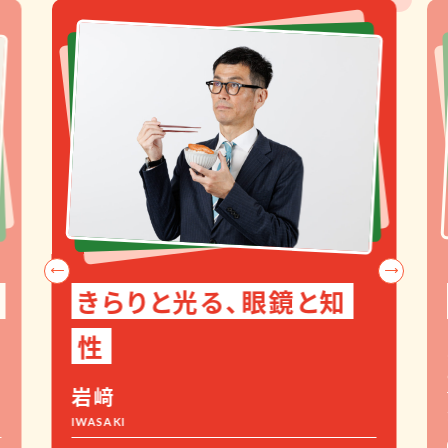
きらりと光る、眼鏡と知
性
岩﨑
IWASAKI