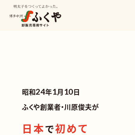
種類から探す
業種から
昭和
24
年
1
月
10
日
明太子
ふくや創業者・川原俊夫が
ビン詰
日本
初めて
で
冷凍食品