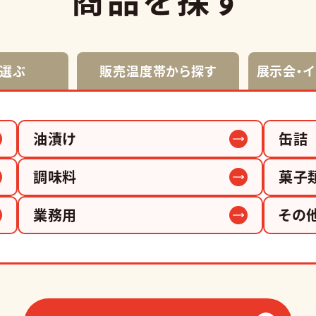
選ぶ
販売温度帯から探す
展示会・
油漬け
缶詰
調味料
菓子
業務用
その