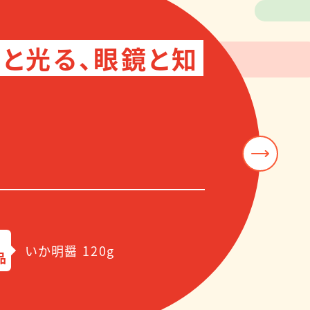
りと光る、眼鏡と知
いか明醤 120g
品