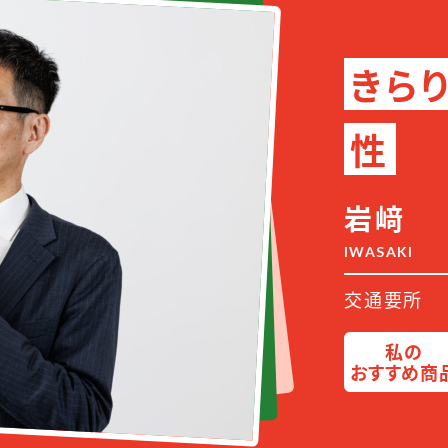
きら
性
岩﨑
IWASAKI
交通要所
私の
おすすめ商