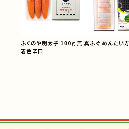
ふくのや明太子 100g 無
真ふぐ めんたい
着色辛口