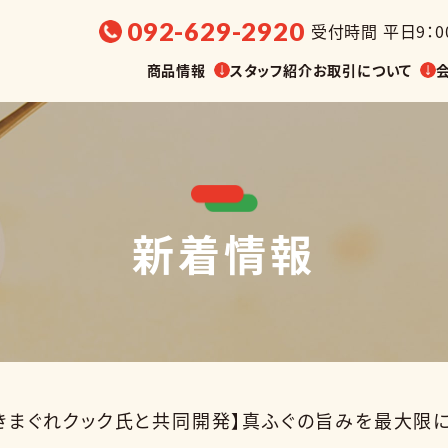
092-629-2920
受付時間 平日9：00
商品情報
スタッフ紹介
お取引について
新着情報
選ぶ
販売温度帯から探す
展示会・
油漬け
缶詰
調味料
菓子
ber・きまぐれクック氏と共同開発】真ふぐの旨みを最
業務用
その