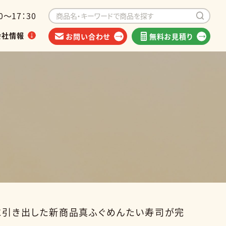
～17：30
会社情報
お問い合わせ
無料お見積り
イベントから探す
海外出荷可能商品
類
大限に引き出した新商品真ふぐめんたい寿司が完
他食品