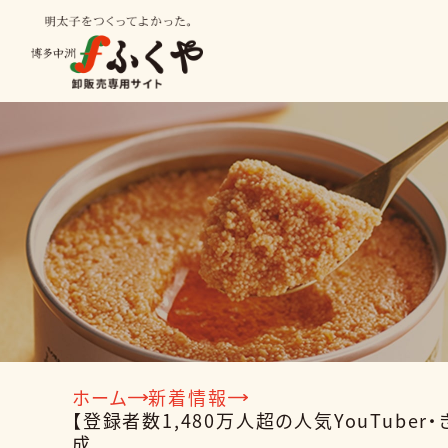
種類から探す
業種から
明太子
ビン詰
ホーム
新着情報
【登録者数1,480万人超の人気YouTu
冷凍食品
成