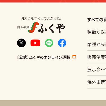
すべての
種類から
業種から
販売温度
【公式】ふくやのオンライン通販
展示会・
海外出荷