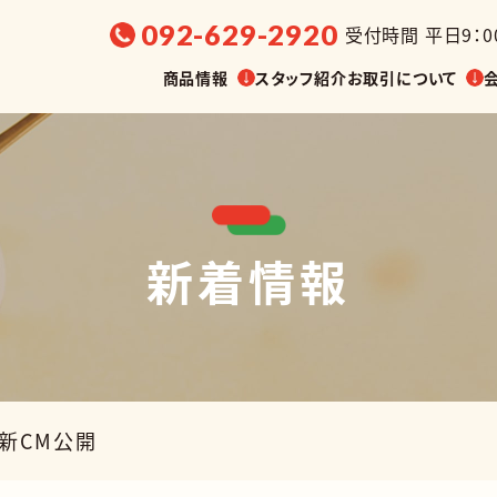
092-629-2920
受付時間 平日9：00
商品情報
スタッフ紹介
お取引について
新着情報
選ぶ
販売温度帯から探す
展示会・
油漬け
缶詰
調味料
菓子
新CM公開
業務用
その