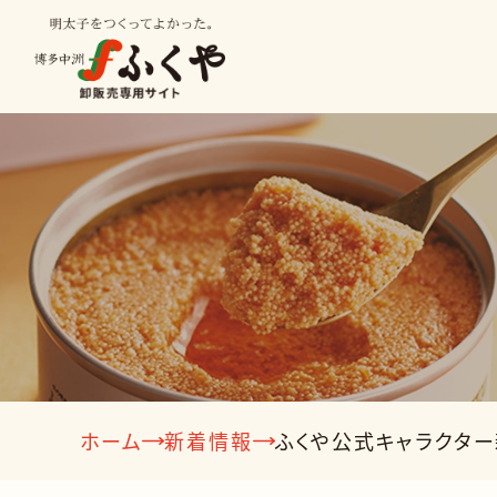
種類から探す
業種から
明太子
ビン詰
ホーム
新着情報
ふくや公式キャラクター
冷凍食品