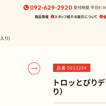
092-629-2920
受付時間 平日9：00
商品情報
スタッフ紹介
お取引について
入り）
選ぶ
販売温度帯から探す
展示会・
品番 5012204
油漬け
缶詰
トロッとぴりデ
り）
調味料
菓子
業務用
その