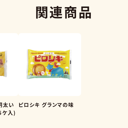
関連商品
明太い
ピロシキ グランマの味
６ケ入)