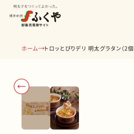
';
ホーム
トロッとぴりデリ 明太グラタン（2個
種類から探す
業種から
明太子
ビン詰
冷凍食品