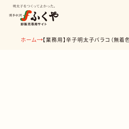
ホーム
【業務用】辛子明太子バラコ（無着色
種類から探す
業種から
明太子
ビン詰
冷凍食品