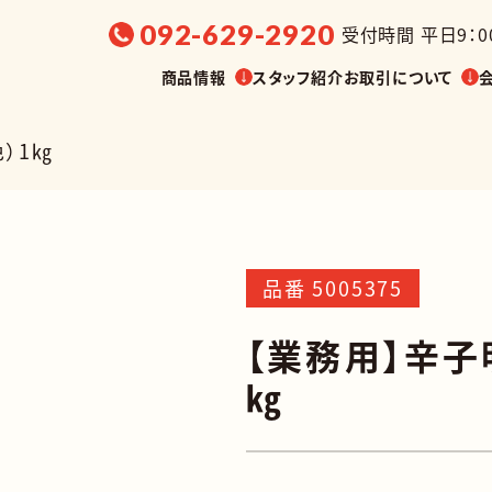
092-629-2920
受付時間 平日9：00
商品情報
スタッフ紹介
お取引について
）1㎏
選ぶ
販売温度帯から探す
展示会・
品番 5005375
【業務用】辛子
油漬け
缶詰
㎏
調味料
菓子
業務用
その