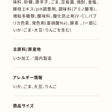
味料、砂糖、唐辛子、ごま、豆板醤、焼酎、食塩、
酵母エキス/ｐH調整剤、調味料(アミノ酸等)、
増粘多糖類、酸味料、酸化防止剤(V･C)、パプ
リカ色素、発色剤(亜硝酸Na)、酵素 ､(一部に
いか・ごま・大豆・りんごを含む)
主原料/原産地
いか加工／国内製造
アレルギー情報
いか、ごま、大豆、りんご
商品サイズ