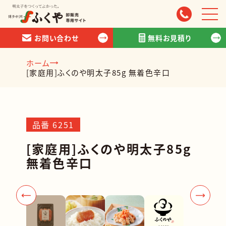
お問い合わせ
無料お見積り
ホーム
[家庭用]ふくのや明太子85g 無着色辛口
商品情報
品番 6251
スタッフ紹介
[家庭用]ふくのや明太子85g
お取引について
無着色辛口
会社情報
お問い合わせ
無料お見積り