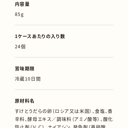
内容量
85g
1ケースあたりの入り数
24個
賞味期限
冷蔵10日間
原材料名
すけとうだらの卵（ロシア又は米国）、食塩、香
辛料、酵母エキス／調味料（アミノ酸等）、酸化
防止剤（Ｖ.Ｃ）、ナイアシン、発色剤（亜硝酸