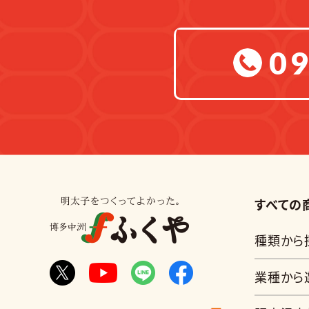
09
すべての
種類から
業種から