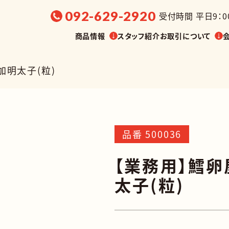
092-629-2920
受付時間 平日9：00
商品情報
スタッフ紹介
お取引について
加明太子(粒)
選ぶ
販売温度帯から探す
展示会・
品番 500036
【業務用】鱈卵
油漬け
缶詰
太子(粒)
調味料
菓子
業務用
その