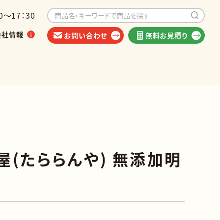
～17：30
会社情報
お問い合わせ
無料お見積り
イベントから探す
海外出荷可能商品
屋(たららんや) 無添加明
類
他食品