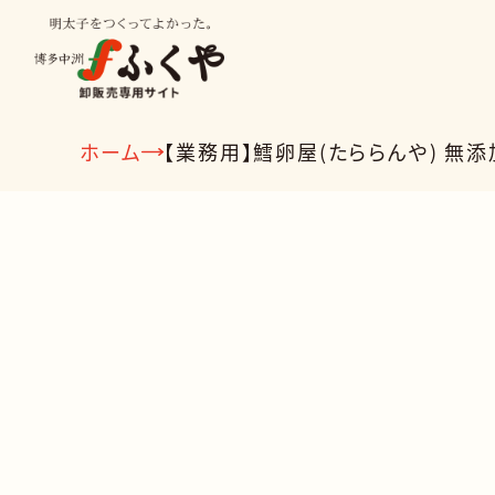
ホーム
【業務用】鱈卵屋(たららんや) 無添
種類から探す
業種から
明太子
ビン詰
冷凍食品