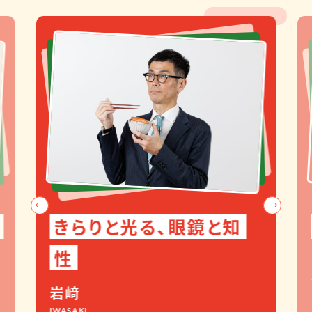
きらりと光る、眼鏡と知
性
岩﨑
IWASAKI