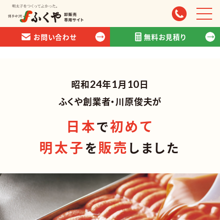
';
お問い合わせ
無料お見積り
昭和
24
年
1
月
10
日
商品情報
ふくや創業者・川原俊夫が
日本
初めて
スタッフ紹介
で
明太子
販売
を
しました
お取引について
会社情報
お問い合わせ
無料お見積り