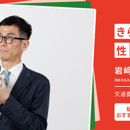
きら
性
岩﨑
IWASAKI
交通要所
私の
おすすめ商