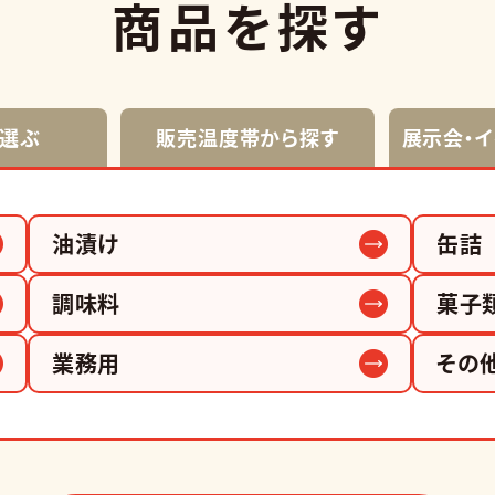
商品を探す
選ぶ
販売温度帯から探す
展示会・
油漬け
缶詰
調味料
菓子
業務用
その