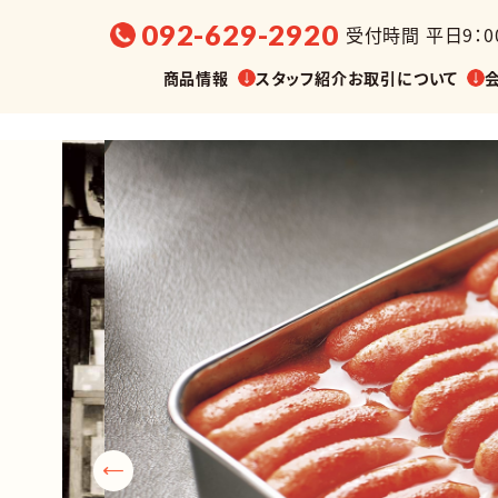
092-629-2920
受付時間 平日9：00
商品情報
スタッフ紹介
お取引について
選ぶ
販売温度帯から探す
展示会・
油漬け
缶詰
調味料
菓子
業務用
その