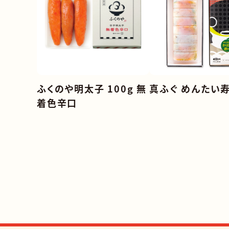
ふくのや明太子 100g 無
真ふぐ めんたい
着色辛口