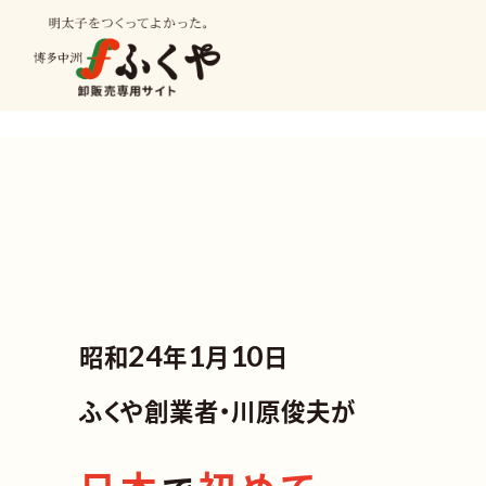
';
種類から探す
業種から
昭和
24
年
1
月
10
日
明太子
ふくや創業者・川原俊夫が
ビン詰
冷凍食品