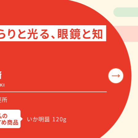
りと光る、眼鏡と知
いか明醤 120g
品