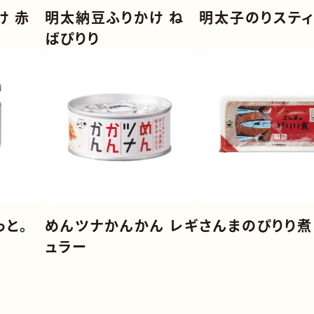
け 赤
明太納豆ふりかけ ね
明太子のりスティ
ばぴりり
さんまのぴりり煮
っと。
めんツナかんかん レギ
ュラー