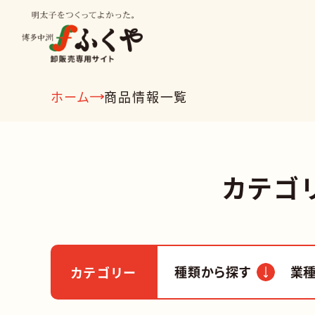
ホーム
商品情報一覧
種類から探す
業種から
カテゴ
明太子
種類から探す
業
ビン詰
カテゴリー
冷凍食品
明太子
食品商