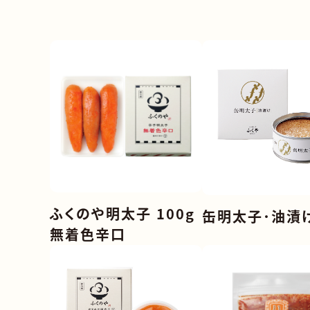
油漬け
スーパ
缶詰
みやげ
ビン詰
百貨
調味料
コンビ
菓子類
パン・
冷凍食品
飲食店
ふくのや明太子 100g
缶明太子･油漬け
業務用
その他
無着色辛口
その他食品