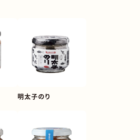
おともフェア
台湾
ア
シンガポール
ント(春)
マレーシア
ント(夏)
フィリピン
ント(秋)
アメリカ
ント(冬)
明太子のり