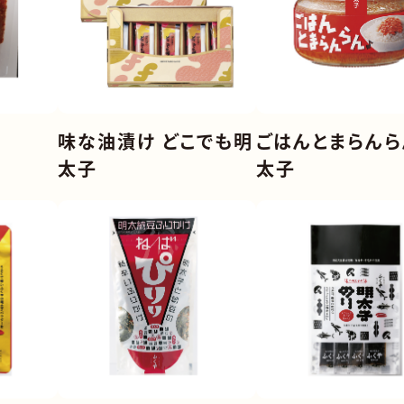
味な油漬け どこでも明
ごはんとまらんら
太子
太子