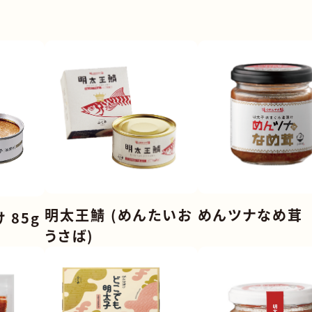
ーマーケット
常温
ごはんの
品店・ホテル
冷凍
九州フェ
店
季節イベ
ニ
季節イベ
菓子製造業
季節イベ
・総菜店
季節イベ
明太王鯖 (めんたいお
めんツナなめ茸
 85g
うさば)