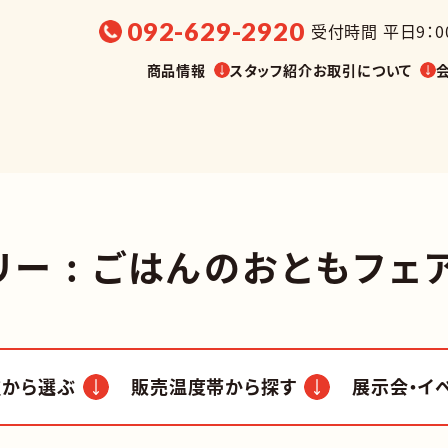
092-629-2920
受付時間 平日9：00
商品情報
スタッフ紹介
お取引について
選ぶ
販売温度帯から探す
展示会・
リー : ごはんのおともフェ
油漬け
缶詰
種から選ぶ
販売温度帯から探す
展示会・イ
調味料
菓子
業務用
その
社・問屋・卸
冷蔵
展示会